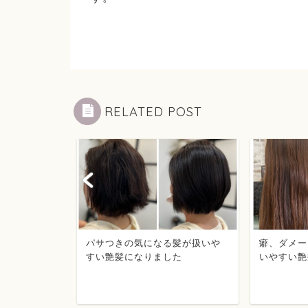
RELATED POST
気になる髪
パサつきの気になる髪が扱いや
癖、ダメー
なりました
すい艶髪になりました
いやすい艶