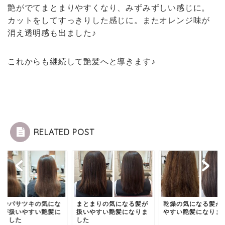
艶がでてまとまりやすくなり、みずみずしい感じに。
カットをしてすっきりした感じに。またオレンジ味が
消え透明感も出ました♪
これからも継続して艶髪へと導きます♪
RELATED POST
燥やパサツキの気にな
まとまりの気になる髪が
乾燥の気になる髪が
髪が扱いやすい艶髪に
扱いやすい艶髪になりま
やすい艶髪になりま
りました
した